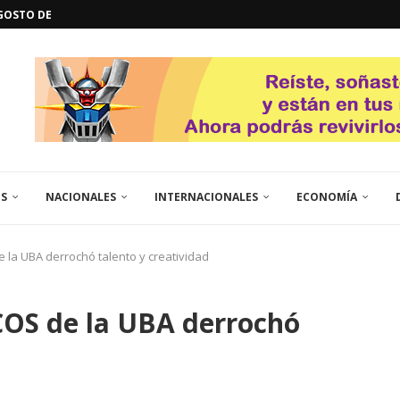
GOSTO DE...
L
QUE TE CONTROLA SEGÚN...
URO POLÍTICO DE...
TICOS LA RINCONADA
EL LIBERTADOR SIMÓN BOLÍVAR
 RESGUARDA LA FE...
ENEGRO ESTRENA SU EP «DE...
GORÍA 2017 – CAMPEONES INTICUP...
ES
NACIONALES
INTERNACIONALES
ECONOMÍA
 la UBA derrochó talento y creatividad
COS de la UBA derrochó