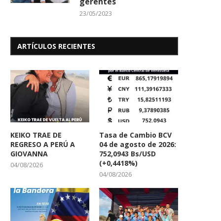
gerentes
23/05/2023
ARTÍCULOS RECIENTES
Periodistas recibieron equipo en
Mujeres CoCreadoras 
sede CNP Aragua donados...
reconocimiento por 
KEIKO TRAE DE
Tasa de Cambio BCV
compromiso...
14/03/2026
REGRESO A PERÚ A
04 de agosto de 2026:
17/12/2025
GIOVANNA
752,0943 Bs/USD
(+0,4418%)
04/08/2026
04/08/2026