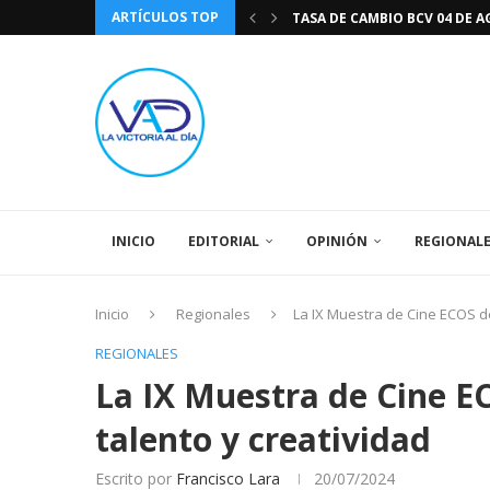
TASA DE CAMBIO BCV 04 DE A
ARTÍCULOS TOP
DIA DE LA BANDERA NACIONA
CÓMO RECONOCER EL PODER 
EEUU INSISTE EN QUE EL FUT
LA VICTORIA AL DIA PRONÓS
243 AÑOS DEL NACIMIENTO D
LA BASÍLICA DE SANTA TERESA
EL CANTAUTOR RONALD MONT
SPORTING CRISTAL CATE
INICIO
EDITORIAL
OPINIÓN
REGIONAL
Inicio
Regionales
La IX Muestra de Cine ECOS de
REGIONALES
La IX Muestra de Cine E
talento y creatividad
Escrito por
Francisco Lara
20/07/2024