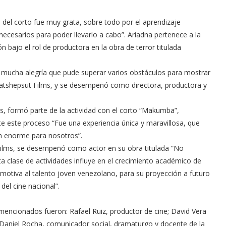
ón del corto fue muy grata, sobre todo por el aprendizaje
necesarios para poder llevarlo a cabo”. Ariadna pertenece a la
 bajo el rol de productora en la obra de terror titulada
e mucha alegría que pude superar varios obstáculos para mostrar
Hatshepsut Films, y se desempeñó como directora, productora y
os, formó parte de la actividad con el corto “Makumba”,
te este proceso “Fue una experiencia única y maravillosa, que
ón enorme para nosotros”.
 Films, se desempeñó como actor en su obra titulada “No
 clase de actividades influye en el crecimiento académico de
 motiva al talento joven venezolano, para su proyección a futuro
del cine nacional”.
mencionados fueron: Rafael Ruiz, productor de cine; David Vera
sé Daniel Rocha, comunicador social, dramaturgo y docente de la