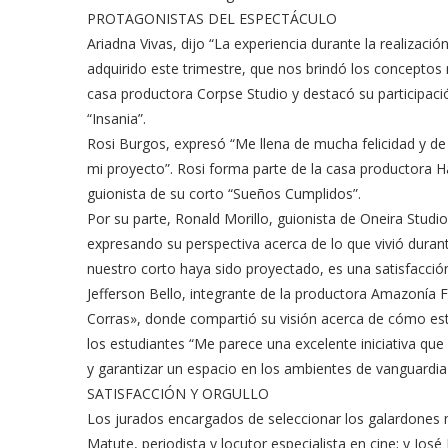
PROTAGONISTAS DEL ESPECTÁCULO
Ariadna Vivas, dijo “La experiencia durante la realizaci
adquirido este trimestre, que nos brindó los conceptos 
casa productora Corpse Studio y destacó su participación
“Insania”.
Rosi Burgos, expresó “Me llena de mucha felicidad y d
mi proyecto”. Rosi forma parte de la casa productora 
guionista de su corto “Sueños Cumplidos”.
Por su parte, Ronald Morillo, guionista de Oneira Studi
expresando su perspectiva acerca de lo que vivió duran
nuestro corto haya sido proyectado, es una satisfacci
Jefferson Bello, integrante de la productora Amazonía
Corras», donde compartió su visión acerca de cómo esta
los estudiantes “Me parece una excelente iniciativa que
y garantizar un espacio en los ambientes de vanguardia 
SATISFACCIÓN Y ORGULLO
Los jurados encargados de seleccionar los galardones 
Matute, periodista y locutor especialista en cine; y Jo