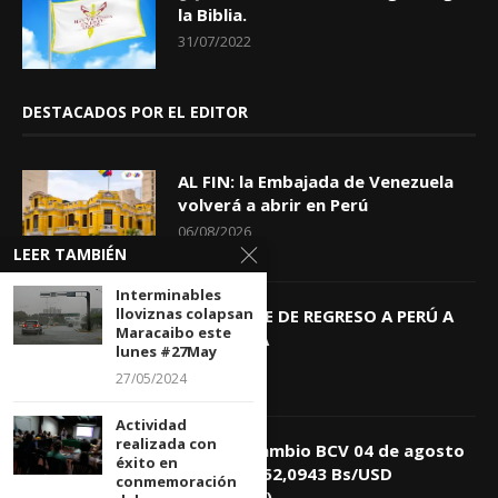
la Biblia.
31/07/2022
DESTACADOS POR EL EDITOR
AL FIN: la Embajada de Venezuela
volverá a abrir en Perú
06/08/2026
LEER TAMBIÉN
Interminables
lloviznas colapsan
KEIKO TRAE DE REGRESO A PERÚ A
Maracaibo este
GIOVANNA
lunes #27May
04/08/2026
27/05/2024
Actividad
realizada con
Tasa de Cambio BCV 04 de agosto
éxito en
de 2026: 752,0943 Bs/USD
conmemoración
(+0,4418%)