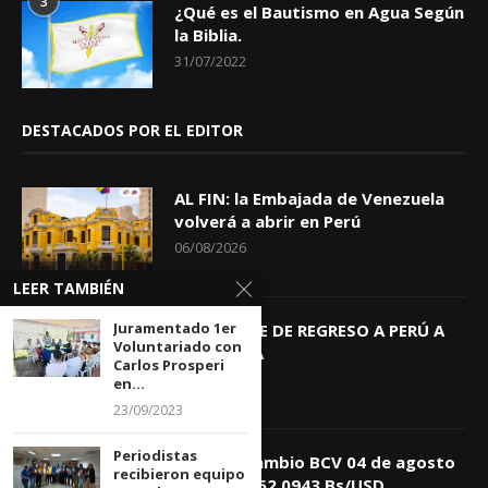
3
¿Qué es el Bautismo en Agua Según
la Biblia.
31/07/2022
DESTACADOS POR EL EDITOR
AL FIN: la Embajada de Venezuela
volverá a abrir en Perú
06/08/2026
LEER TAMBIÉN
Juramentado 1er
KEIKO TRAE DE REGRESO A PERÚ A
Voluntariado con
GIOVANNA
Carlos Prosperi
04/08/2026
en...
23/09/2023
Periodistas
Tasa de Cambio BCV 04 de agosto
recibieron equipo
de 2026: 752,0943 Bs/USD