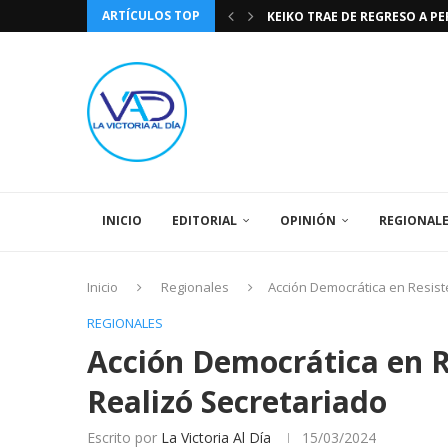
ARTÍCULOS TOP
KEIKO TRAE DE REGRESO A P
TASA DE CAMBIO BCV 04 DE A
DIA DE LA BANDERA NACIONA
CÓMO RECONOCER EL PODER 
EEUU INSISTE EN QUE EL FUT
LA VICTORIA AL DIA PRONÓS
243 AÑOS DEL NACIMIENTO D
LA BASÍLICA DE SANTA TERESA
SPORTING CRISTAL CATE
INICIO
EDITORIAL
OPINIÓN
REGIONAL
Inicio
Regionales
Acción Democrática en Resist
REGIONALES
Acción Democrática en R
Realizó Secretariado
Escrito por
La Victoria Al Día
15/03/2024