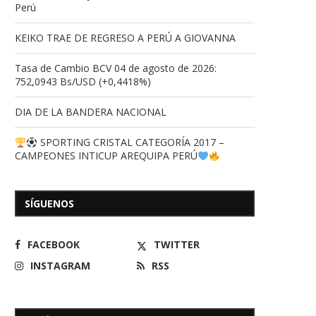
Perú
KEIKO TRAE DE REGRESO A PERÚ A GIOVANNA
Tasa de Cambio BCV 04 de agosto de 2026:
752,0943 Bs/USD (+0,4418%)
Periodistas recibieron equipo en
Mujeres CoCreadoras 
sede CNP Aragua donados...
reconocimiento por 
compromiso...
DIA DE LA BANDERA NACIONAL
14/03/2026
17/12/2025
SPORTING CRISTAL CATEGORÍA 2017 –
CAMPEONES INTICUP AREQUIPA PERÚ
SÍGUENOS
FACEBOOK
TWITTER
INSTAGRAM
RSS