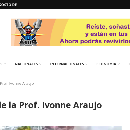
GOSTO DE...
L
QUE TE CONTROLA SEGÚN...
URO POLÍTICO DE...
TICOS LA RINCONADA
EL LIBERTADOR SIMÓN BOLÍVAR
 RESGUARDA LA FE...
GORÍA 2017 – CAMPEONES INTICUP...
ES
NACIONALES
INTERNACIONALES
ECONOMÍA
Prof. Ivonne Araujo
 la Prof. Ivonne Araujo