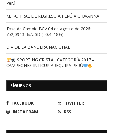
Perú
KEIKO TRAE DE REGRESO A PERÚ A GIOVANNA
Tasa de Cambio BCV 04 de agosto de 2026:
752,0943 Bs/USD (+0,4418%)
DIA DE LA BANDERA NACIONAL
SPORTING CRISTAL CATEGORÍA 2017 –
CAMPEONES INTICUP AREQUIPA PERÚ
SÍGUENOS
FACEBOOK
TWITTER
Celebrado los 15 años de Shantal
Anaheim Manrique N
INSTAGRAM
RSS
Valeria Bolívar...
Periodista de la Repúb
Bolivariana...
20/08/2024
15/07/2024