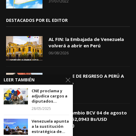
31/07/2022
DESTACADOS POR EL EDITOR
AL FIN: la Embajada de Venezuela
volverá a abrir en Perú
06/08/2026
KEIKO TRAE DE REGRESO A PERÚ A
LEER TAMBIÉN
GIOVANNA
04/08/2026
CNE proclama y
adjudica cargos a
diputados...
28/05/2025
Tasa de Cambio BCV 04 de agosto
de 2026: 752,0943 Bs/USD
Venezuela apunta
(+0,4418%)
a la sustitución
estratégica de...
04/08/2026