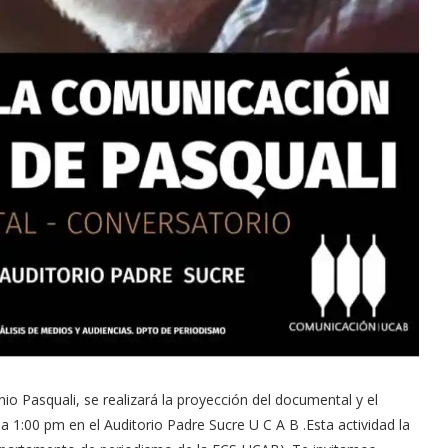
io Pasquali, se realizará la proyección del documental y el
 1:00 pm en el Auditorio Padre Sucre U C A B .Esta actividad la