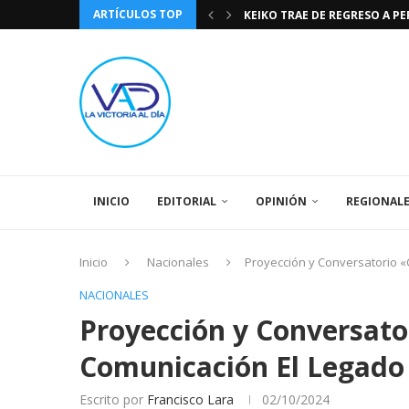
ARTÍCULOS TOP
KEIKO TRAE DE REGRESO A P
TASA DE CAMBIO BCV 04 DE A
DIA DE LA BANDERA NACIONA
CÓMO RECONOCER EL PODER 
EEUU INSISTE EN QUE EL FUT
LA VICTORIA AL DIA PRONÓS
243 AÑOS DEL NACIMIENTO D
LA BASÍLICA DE SANTA TERESA
SPORTING CRISTAL CATE
INICIO
EDITORIAL
OPINIÓN
REGIONAL
Inicio
Nacionales
Proyección y Conversatorio 
NACIONALES
Proyección y Conversat
Comunicación El Legado
Escrito por
Francisco Lara
02/10/2024