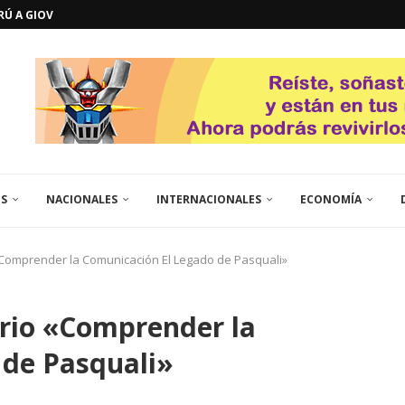
ERÚ A GIOVANNA
GOSTO DE...
L
QUE TE CONTROLA SEGÚN...
URO POLÍTICO DE...
TICOS LA RINCONADA
EL LIBERTADOR SIMÓN BOLÍVAR
 RESGUARDA LA FE...
GORÍA 2017 – CAMPEONES INTICUP...
ES
NACIONALES
INTERNACIONALES
ECONOMÍA
«Comprender la Comunicación El Legado de Pasquali»
orio «Comprender la
 de Pasquali»