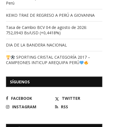
Perú
KEIKO TRAE DE REGRESO A PERÚ A GIOVANNA
Tasa de Cambio BCV 04 de agosto de 2026:
752,0943 Bs/USD (+0,4418%)
DIA DE LA BANDERA NACIONAL
SPORTING CRISTAL CATEGORÍA 2017 –
CAMPEONES INTICUP AREQUIPA PERÚ
El mandatario regional, 
13/07/2026
Clark, expresó sus condole
SÍGUENOS
29/06/2026
FACEBOOK
TWITTER
INSTAGRAM
RSS