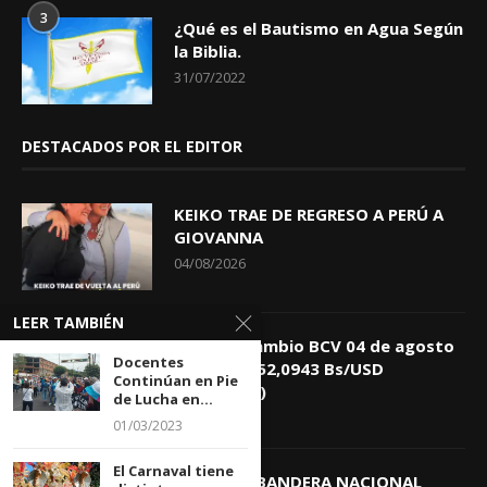
3
¿Qué es el Bautismo en Agua Según
la Biblia.
31/07/2022
DESTACADOS POR EL EDITOR
KEIKO TRAE DE REGRESO A PERÚ A
GIOVANNA
04/08/2026
LEER TAMBIÉN
Tasa de Cambio BCV 04 de agosto
Docentes
de 2026: 752,0943 Bs/USD
Continúan en Pie
(+0,4418%)
de Lucha en...
04/08/2026
01/03/2023
El Carnaval tiene
DIA DE LA BANDERA NACIONAL