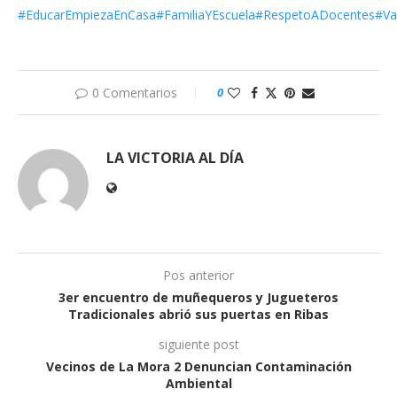
#EducarEmpiezaEnCasa
#FamiliaYEscuela
#RespetoADocentes
#Va
0 Comentarios
0
LA VICTORIA AL DÍA
Pos anterior
3er encuentro de muñequeros y Jugueteros
Tradicionales abrió sus puertas en Ribas
siguiente post
Vecinos de La Mora 2 Denuncian Contaminación
Ambiental