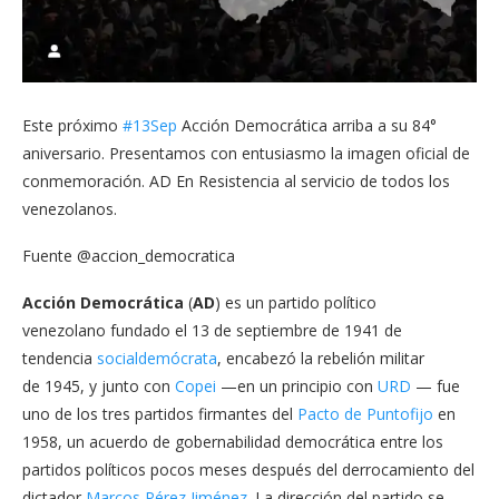
Este próximo
#13Sep
Acción Democrática arriba a su 84°
aniversario. Presentamos con entusiasmo la imagen oficial de
conmemoración. AD En Resistencia al servicio de todos los
venezolanos.
Fuente @accion_democratica
Acción Democrática
(
AD
) es un partido político
venezolano fundado el 13 de septiembre de 1941 de
tendencia
socialdemócrata
, encabezó la rebelión militar
de 1945, y junto con
Copei
—en un principio con
URD
​ — fue
uno de los tres partidos firmantes del
Pacto de Puntofijo
en
1958, un acuerdo de gobernabilidad democrática entre los
partidos políticos pocos meses después del derrocamiento del
dictador
Marcos Pérez Jiménez
. La dirección del partido se