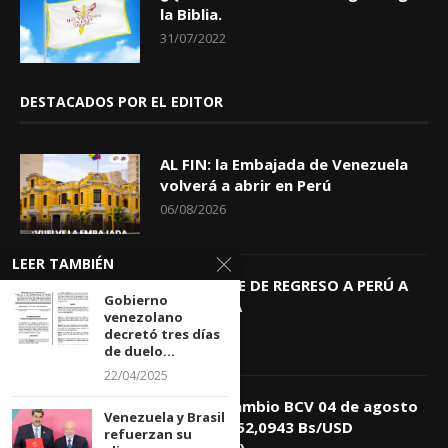
la Biblia.
31/07/2022
DESTACADOS POR EL EDITOR
AL FIN: la Embajada de Venezuela
volverá a abrir en Perú
06/08/2026
LEER TAMBIÉN
KEIKO TRAE DE REGRESO A PERÚ A
Gobierno
GIOVANNA
venezolano
04/08/2026
decretó tres días
de duelo...
22/04/2025
Tasa de Cambio BCV 04 de agosto
Venezuela y Brasil
de 2026: 752,0943 Bs/USD
refuerzan su