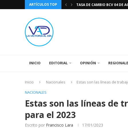
ARTÍCULOS TOP
TASA DE CAMBIO BCV 04 DE A
DIA DE LA BANDERA NACIONA
CÓMO RECONOCER EL PODER 
EEUU INSISTE EN QUE EL FUT
LA VICTORIA AL DIA PRONÓS
243 AÑOS DEL NACIMIENTO D
LA BASÍLICA DE SANTA TERESA
EL CANTAUTOR RONALD MONT
SPORTING CRISTAL CATE
INICIO
EDITORIAL
OPINIÓN
REGIONAL
Inicio
Nacionales
Estas son las líneas de trabaj
NACIONALES
Estas son las líneas de t
para el 2023
Escrito por
Francisco Lara
17/01/2023