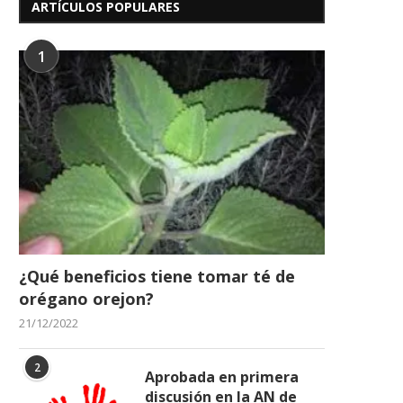
ARTÍCULOS POPULARES
1
El mandatario regional, 
13/07/2026
Clark, expresó sus condole
29/06/2026
¿Qué beneficios tiene tomar té de
orégano orejon?
21/12/2022
2
Aprobada en primera
discusión en la AN de