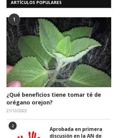
13/07/2026
ARTÍCULOS POPULARES
Clark, expresó sus condole
29/06/2026
1
¿Qué beneficios tiene tomar té de
orégano orejon?
21/12/2022
2
Aprobada en primera
discusión en la AN de