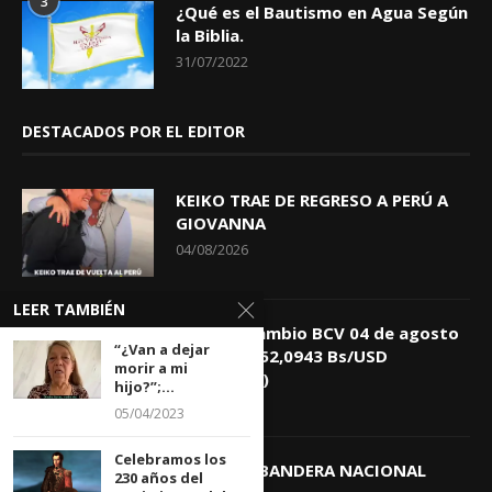
3
¿Qué es el Bautismo en Agua Según
la Biblia.
31/07/2022
DESTACADOS POR EL EDITOR
KEIKO TRAE DE REGRESO A PERÚ A
GIOVANNA
04/08/2026
LEER TAMBIÉN
Tasa de Cambio BCV 04 de agosto
“¿Van a dejar
de 2026: 752,0943 Bs/USD
morir a mi
(+0,4418%)
hijo?”;...
04/08/2026
05/04/2023
Celebramos los
DIA DE LA BANDERA NACIONAL
230 años del