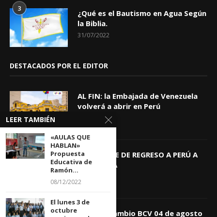
3
¿Qué es el Bautismo en Agua Según
la Biblia.
31/07/2022
DESTACADOS POR EL EDITOR
AL FIN: la Embajada de Venezuela
volverá a abrir en Perú
06/08/2026
LEER TAMBIÉN
«AULAS QUE
HABLAN»
Propuesta
KEIKO TRAE DE REGRESO A PERÚ A
Educativa de
GIOVANNA
Ramón...
04/08/2026
08/12/2022
El lunes 3 de
octubre
Tasa de Cambio BCV 04 de agosto