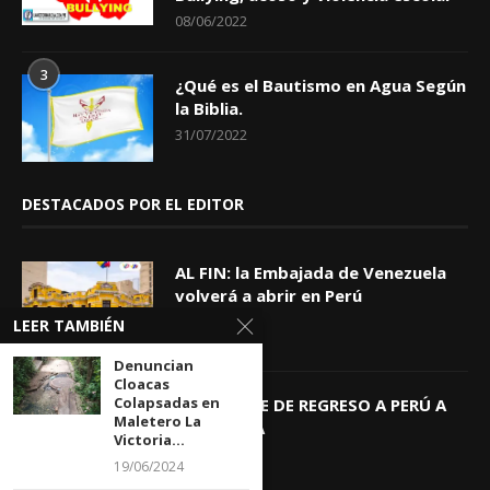
08/06/2022
3
¿Qué es el Bautismo en Agua Según
la Biblia.
31/07/2022
DESTACADOS POR EL EDITOR
AL FIN: la Embajada de Venezuela
volverá a abrir en Perú
06/08/2026
LEER TAMBIÉN
Denuncian
Cloacas
Colapsadas en
KEIKO TRAE DE REGRESO A PERÚ A
Maletero La
GIOVANNA
Victoria...
04/08/2026
19/06/2024