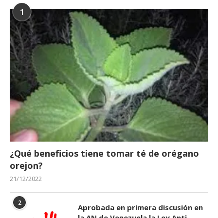
1
Normas Legales deben cumplir Motorizados
según INTT
17/09/2025
¿Qué beneficios tiene tomar té de orégano
orejon?
21/12/2022
¡Hola! Te invitamos a un evento único...
08/09/2025
2
Aprobada en primera discusión en
la AN de Venezuela la Ley Anti