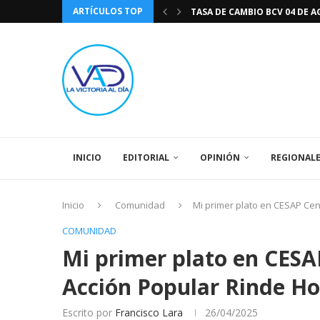
ARTÍCULOS TOP
DIA DE LA BANDERA NACIONA
CÓMO RECONOCER EL PODER 
EEUU INSISTE EN QUE EL FUT
LA VICTORIA AL DIA PRONÓS
243 AÑOS DEL NACIMIENTO D
LA BASÍLICA DE SANTA TERESA
EL CANTAUTOR RONALD MONT
SPORTING CRISTAL CATE
INICIO
EDITORIAL
OPINIÓN
REGIONAL
Inicio
Comunidad
Mi primer plato en CESAP Cen
COMUNIDAD
Mi primer plato en CESAP
Acción Popular Rinde H
Escrito por
Francisco Lara
26/04/2025