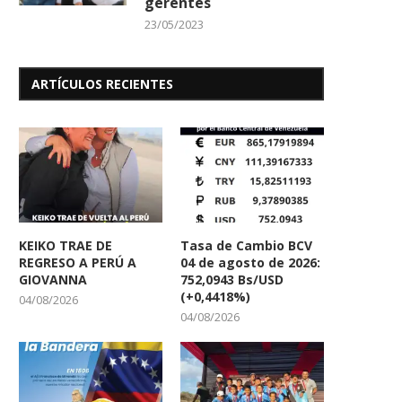
gerentes
23/05/2023
ARTÍCULOS RECIENTES
Vecinos de La Mora 2 Denuncian
Fundación Niños Cantore
Contaminación Ambiental
Victoria y sus...
07/11/2025
30/09/2025
KEIKO TRAE DE
Tasa de Cambio BCV
REGRESO A PERÚ A
04 de agosto de 2026:
GIOVANNA
752,0943 Bs/USD
(+0,4418%)
04/08/2026
04/08/2026