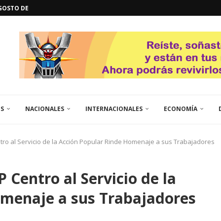
L
QUE TE CONTROLA SEGÚN...
URO POLÍTICO DE...
TICOS LA RINCONADA
EL LIBERTADOR SIMÓN BOLÍVAR
 RESGUARDA LA FE...
ENEGRO ESTRENA SU EP «DE...
GORÍA 2017 – CAMPEONES INTICUP...
ES
NACIONALES
INTERNACIONALES
ECONOMÍA
tro al Servicio de la Acción Popular Rinde Homenaje a sus Trabajadores
 Centro al Servicio de la
omenaje a sus Trabajadores