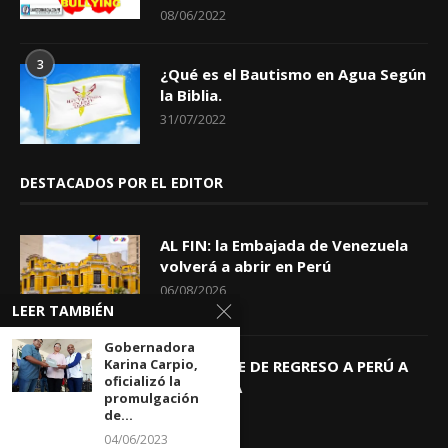
08/06/2022
3
¿Qué es el Bautismo en Agua Según
la Biblia.
31/07/2022
DESTACADOS POR EL EDITOR
AL FIN: la Embajada de Venezuela
volverá a abrir en Perú
06/08/2026
LEER TAMBIÉN
Gobernadora
Karina Carpio,
KEIKO TRAE DE REGRESO A PERÚ A
oficializó la
GIOVANNA
promulgación
04/08/2026
de...
04/06/2023