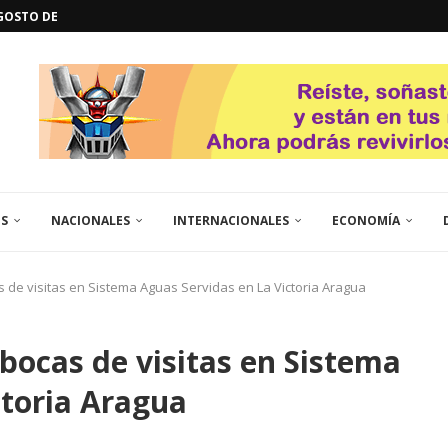
L
QUE TE CONTROLA SEGÚN...
URO POLÍTICO DE...
TICOS LA RINCONADA
EL LIBERTADOR SIMÓN BOLÍVAR
 RESGUARDA LA FE...
ENEGRO ESTRENA SU EP «DE...
GORÍA 2017 – CAMPEONES INTICUP...
ES
NACIONALES
INTERNACIONALES
ECONOMÍA
e visitas en Sistema Aguas Servidas en La Victoria Aragua
cas de visitas en Sistema
ctoria Aragua