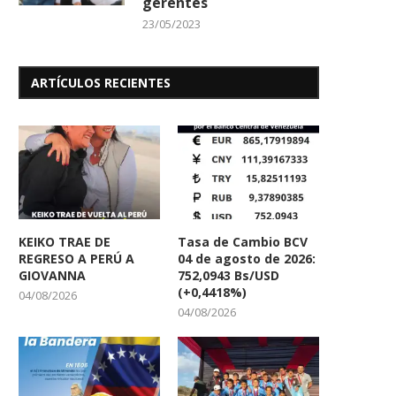
gerentes
23/05/2023
ARTÍCULOS RECIENTES
Vecinos de La Mora 2 Denuncian
Fundación Niños Cantore
Contaminación Ambiental
Victoria y sus...
07/11/2025
30/09/2025
KEIKO TRAE DE
Tasa de Cambio BCV
REGRESO A PERÚ A
04 de agosto de 2026:
GIOVANNA
752,0943 Bs/USD
(+0,4418%)
04/08/2026
04/08/2026