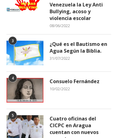
Venezuela la Ley Anti
Vecinos de La Mora 2 Denuncian
Fundación Niños Cantore
Bullying, acoso y
Contaminación Ambiental
Victoria y sus...
violencia escolar
07/11/2025
30/09/2025
08/06/2022
3
¿Qué es el Bautismo en
Agua Según la Biblia.
31/07/2022
4
Consuelo Fernández
10/02/2022
5
Cuatro oficinas del
CICPC en Aragua
cuentan con nuevos