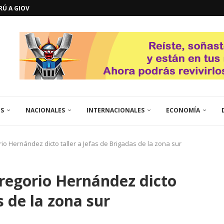
ERÚ A GIOVANNA
GOSTO DE...
L
QUE TE CONTROLA SEGÚN...
URO POLÍTICO DE...
TICOS LA RINCONADA
EL LIBERTADOR SIMÓN BOLÍVAR
 RESGUARDA LA FE...
GORÍA 2017 – CAMPEONES INTICUP...
ES
NACIONALES
INTERNACIONALES
ECONOMÍA
io Hernández dicto taller a Jefas de Brigadas de la zona sur
regorio Hernández dicto
s de la zona sur