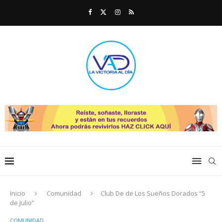
Inicio
Comunidad
Club De de Los Sueños Dorados “5
de Julio”
COMUNIDAD