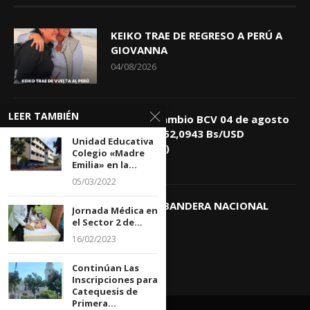
KEIKO TRAE DE REGRESO A PERÚ A
GIOVANNA
04/08/2026
LEER TAMBIÉN
Tasa de Cambio BCV 04 de agosto
de 2026: 752,0943 Bs/USD
Unidad Educativa
(+0,4418%)
Colegio «Madre
Emilia» en la...
04/08/2026
05/03/2022
DIA DE LA BANDERA NACIONAL
Jornada Médica en
el Sector 2 de...
03/08/2026
16/02/2023
Continúan Las
Inscripciones para
Catequesis de
Primera...