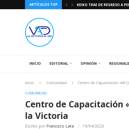
ARTÍCULOS TOP
TASA DE CAMBIO BCV 04 DE A
DIA DE LA BANDERA NACIONA
CÓMO RECONOCER EL PODER 
EEUU INSISTE EN QUE EL FUT
LA VICTORIA AL DIA PRONÓS
243 AÑOS DEL NACIMIENTO D
LA BASÍLICA DE SANTA TERESA
SPORTING CRISTAL CATE
INICIO
EDITORIAL
OPINIÓN
REGIONAL
Inicio
Comunidad
Centro de Capacitación «Mi Gu
COMUNIDAD
Centro de Capacitación 
la Victoria
Escrito por
Francisco Lara
19/04/2023