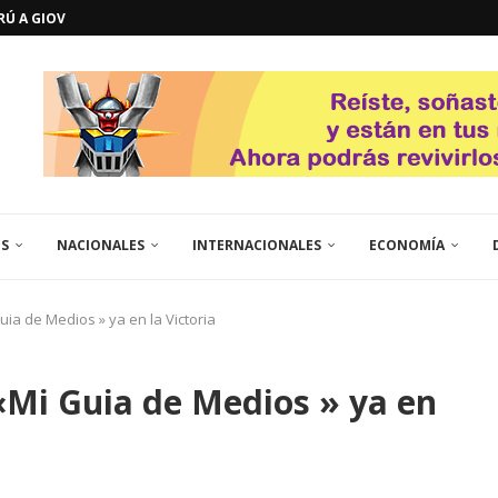
GOSTO DE...
L
QUE TE CONTROLA SEGÚN...
URO POLÍTICO DE...
TICOS LA RINCONADA
EL LIBERTADOR SIMÓN BOLÍVAR
 RESGUARDA LA FE...
GORÍA 2017 – CAMPEONES INTICUP...
ES
NACIONALES
INTERNACIONALES
ECONOMÍA
ia de Medios » ya en la Victoria
«Mi Guia de Medios » ya en