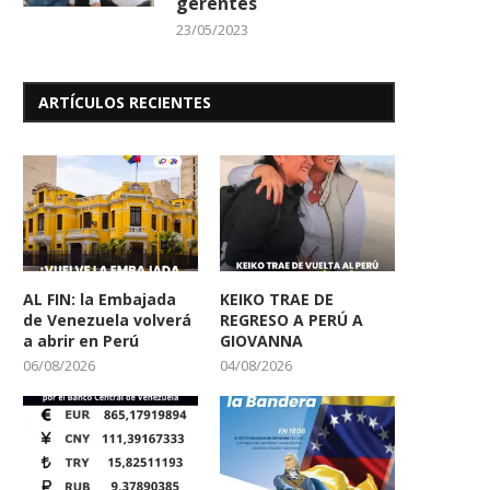
gerentes
23/05/2023
Vecinos de La Mora 2 Denuncian
Fundación Niños Cantore
Contaminación Ambiental
Victoria y sus...
ARTÍCULOS RECIENTES
07/11/2025
30/09/2025
AL FIN: la Embajada
KEIKO TRAE DE
de Venezuela volverá
REGRESO A PERÚ A
a abrir en Perú
GIOVANNA
06/08/2026
04/08/2026